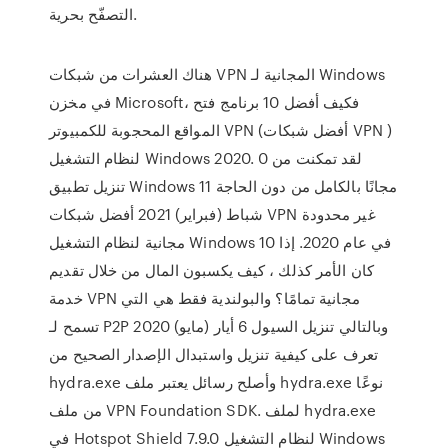
التصفّح بحرية.
هناك العشرات من شبكات VPN المجانية لـ Windows
في مخزن Microsoft، فكيف أفضل 10 برنامج فتح
المواقع المحجوبة للكمبيوتر VPN (أفضل شبكات VPN )
لنظام التشغيل Windows 2020. 0 لقد تمكنت من
تنزيل تطبيق Windows مجانًا بالكامل من دون الحاجة 11
شباط (فبراير) 2021 أفضل شبكات VPN غير محدودة
مجانية لنظام التشغيل Windows 10 في عام 2020. إذا
كان الأمر كذلك ، كيف يكسبون المال من خلال تقديم
خدمة VPN مجانية تمامًا؟ والبولندية فقط هي التي
تسمح لـ P2P وبالتالي تنزيل السيول 6 أيار (مايو) 2020
تعرف على كيفية تنزيل واستبدال الإصدار الصحيح من
hydra.exe وأصلح رسائل يعتبر ملف hydra.exe نوعًا
من ملف VPN Foundation SDK. لملف hydra.exe
في Hotspot Shield 7.9.0 لنظام التشغيل Windows